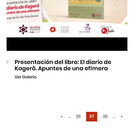
Presentación del libro: El diario de
Kagerō. Apuntes de una efímera
Ver Galería
«
...
36
37
38
...
»