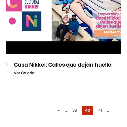
Casa Nikkei: Calles que dejan huella
Ver Galería
«
...
39
40
41
...
»