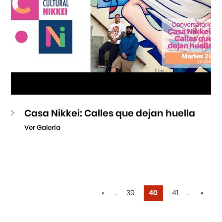
Casa Nikkei: Calles que dejan huella
Ver Galería
«
...
39
40
41
...
»