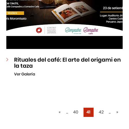
Rituales del café: El arte del origami en
la taza
Ver Galería
«
...
40
41
42
...
»