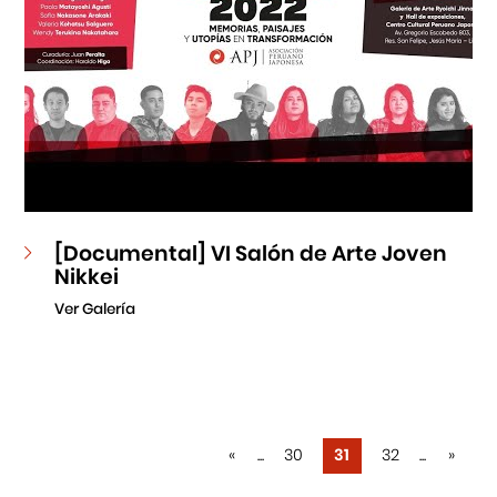
[Documental] VI Salón de Arte Joven
Nikkei
Ver Galería
«
...
30
31
32
...
»