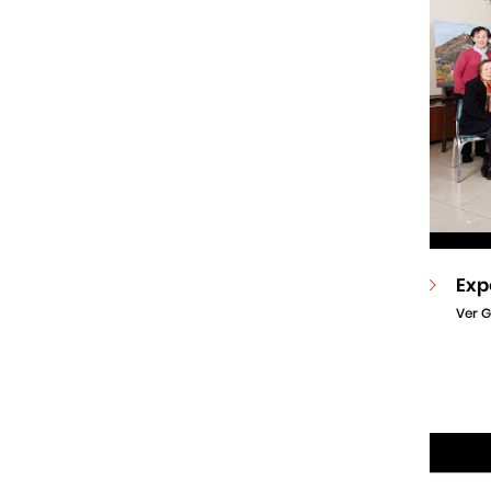
Exp
Ver G