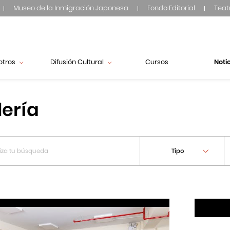
Museo de la Inmigración Japonesa
Fondo Editorial
Teat
otros
Difusión Cultural
Cursos
Noti
lería
Tipo