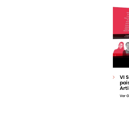
VI 
pai
Art
Ver G