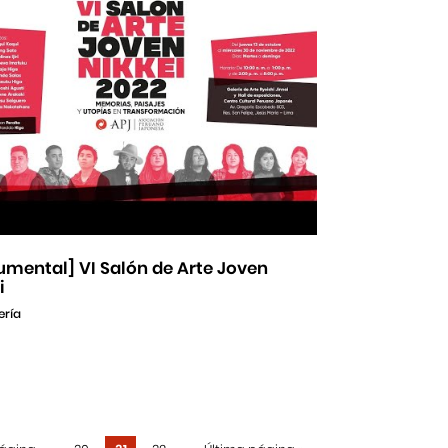
umental] VI Salón de Arte Joven
i
ería