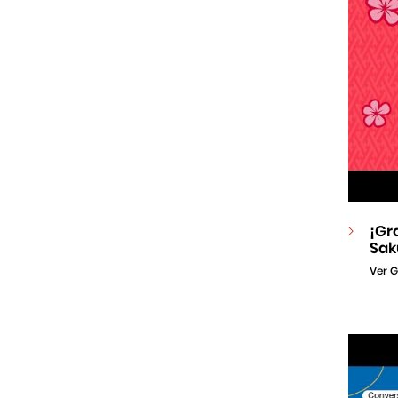
¡Gr
Sak
Ver G