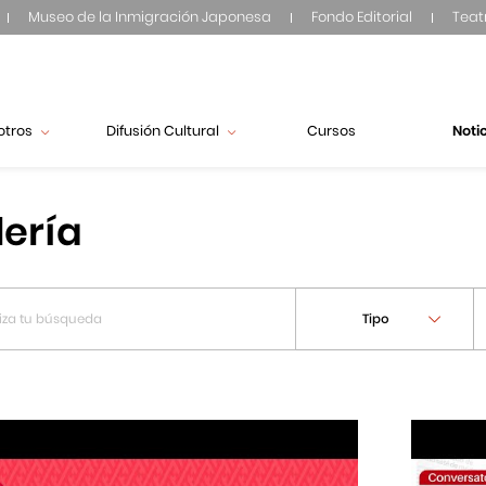
Museo de la Inmigración Japonesa
Fondo Editorial
Teat
otros
Difusión Cultural
Cursos
Noti
lería
Tipo