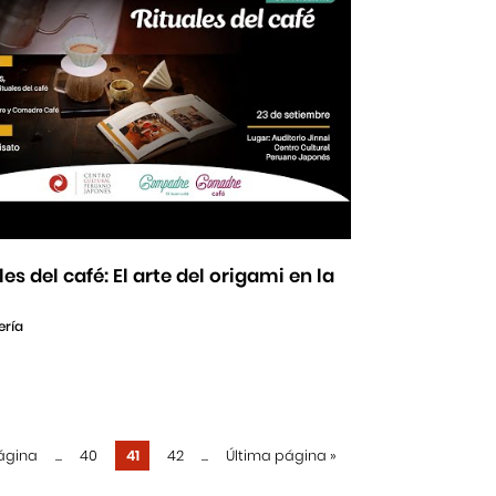
les del café: El arte del origami en la
ería
ágina
...
40
41
42
...
Última página
»