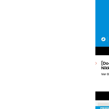
[Do
Nik
Ver G