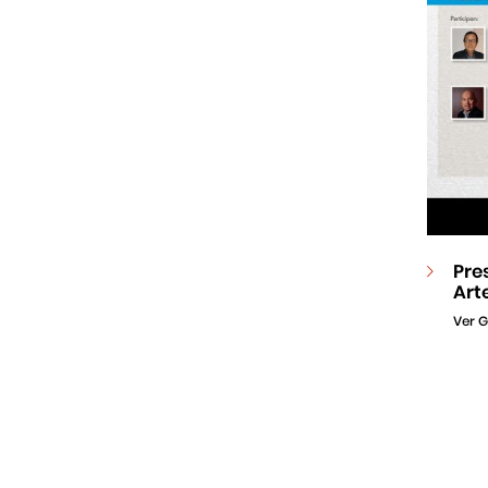
Pre
Art
Ver G