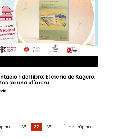
ntación del libro: El diario de Kagerō.
tes de una efímera
ería
ágina
...
36
37
38
...
Última página
»