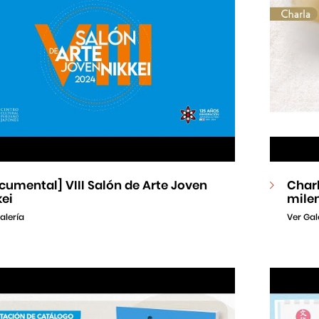
cumental] VIII Salón de Arte Joven
Charl
kei
mile
alería
Ver Gal