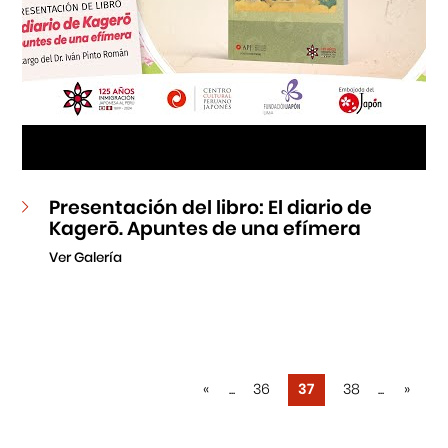
Presentación del libro: El diario de
Kagerō. Apuntes de una efímera
Ver Galería
«
...
36
37
38
...
»