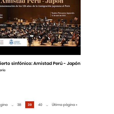
erto sinfónico: Amistad Perú - Japón
ería
ágina
...
38
39
40
...
Última página
»