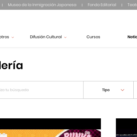
Museo de la Inmigración Japonesa
Fondo Editorial
Teat
otros
Difusión Cultural
Cursos
Noti
lería
Tipo