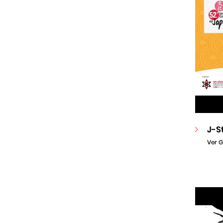
J-S
Ver G