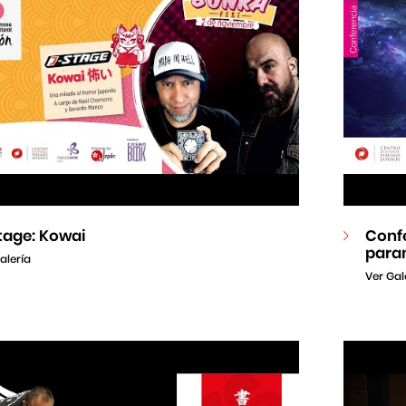
tage: Kowai
Confe
para
alería
Ver Gal