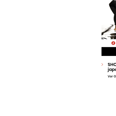
SHO
jap
Ver G