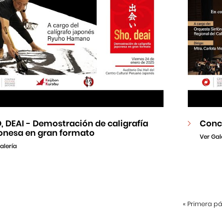
, DEAI - Demostración de caligrafía
Conci
onesa en gran formato
Ver Gal
alería
«
Primera p