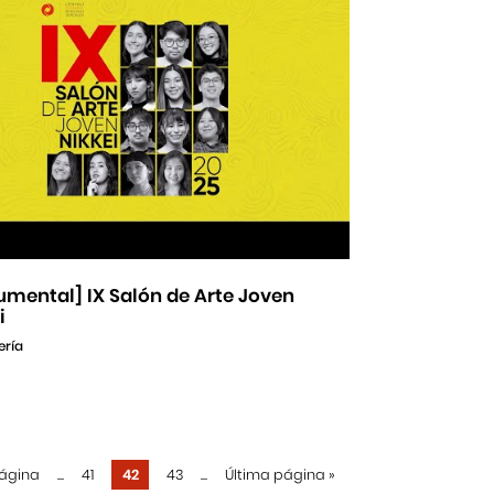
mental] IX Salón de Arte Joven
i
ería
página
...
41
42
43
...
Última página
»