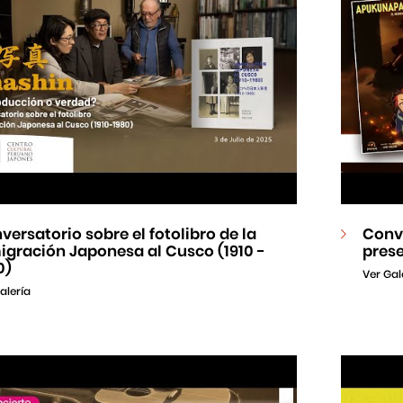
versatorio sobre el fotolibro de la
Conve
igración Japonesa al Cusco (1910 -
pres
0)
Ver Gal
alería