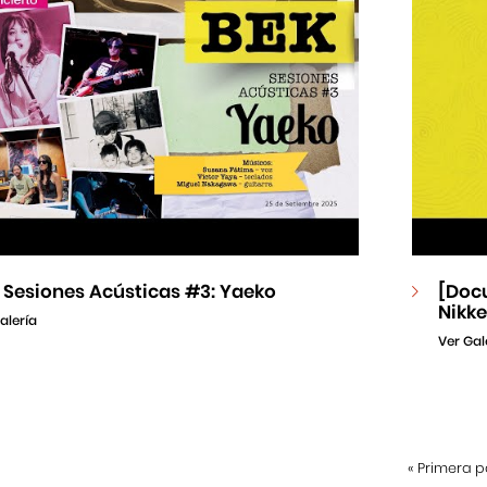
 Sesiones Acústicas #3: Yaeko
[Docu
Nikke
alería
Ver Gal
«
Primera 