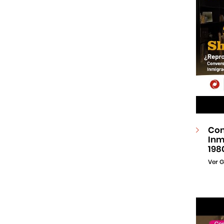
Con
Inm
198
Ver G