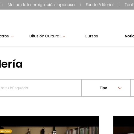
Museo de la Inmigración Japonesa
Fondo Editorial
Teat
otros
Difusión Cultural
Cursos
Noti
lería
Tipo