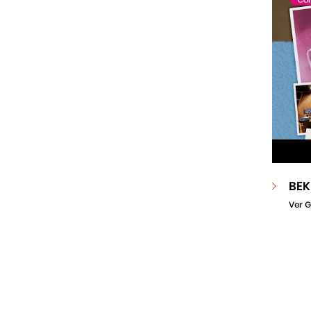
BEK
Ver G