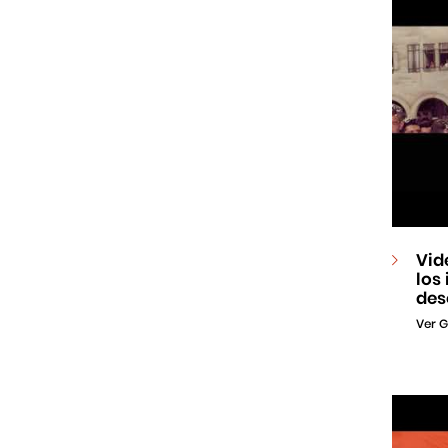
Vid
los
des
Ver G