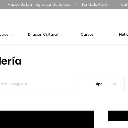
Museo de la Inmigración Japonesa
Fondo Editorial
Teat
otros
Difusión Cultural
Cursos
Noti
lería
Tipo