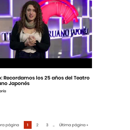
: Recordamos los 25 años del Teatro
ano Japonés
ería
era página
1
2
3
...
Última página
»