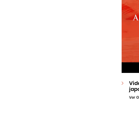
Vid
jap
Ver G