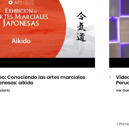
eo: Conociendo las artes marciales
Video
onesas: aikido
Peru
alería
Ver Gal
«
Prim