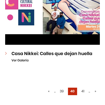
Casa Nikkei: Calles que dejan huella
Ver Galería
«
...
39
40
41
...
»