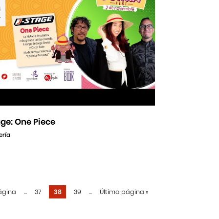
ge: One Piece
ería
ágina
...
37
38
39
...
Última página
»