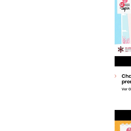
Cha
pre
Ver G