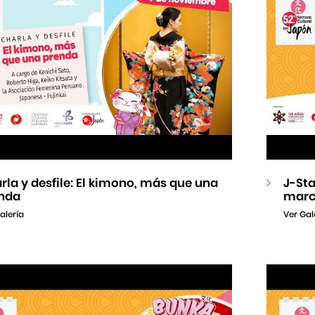
rla y desfile: El kimono, más que una
J-St
nda
marc
alería
Ver Gal