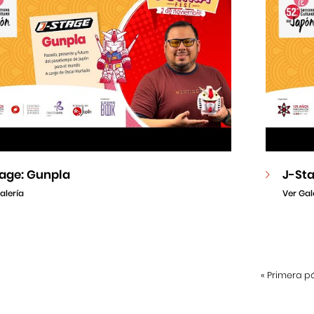
tage: Gunpla
J-Sta
alería
Ver Gal
«
Primera p