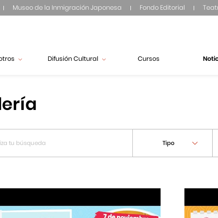
Museo de la Inmigración Japonesa
Fondo Editorial
Teat
otros
Difusión Cultural
Cursos
Noti
lería
Tipo