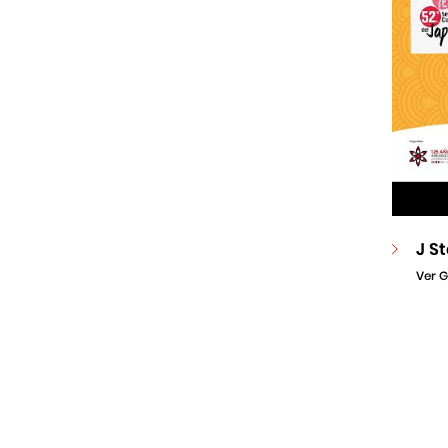
J S
Ver G