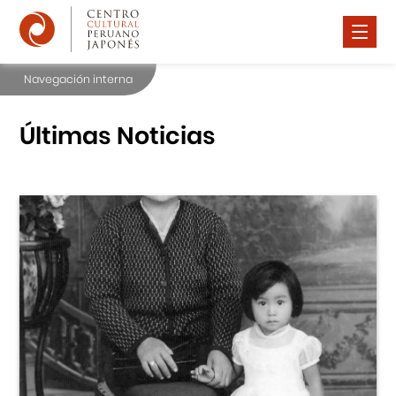
Navegación interna
Nosotros
Difusión Cultural
Últimas Noticias
Cursos
Noticias
Premio Watanabe 2025
Contáctanos
Portal APJ
Centro Cultural Peruano Japonés