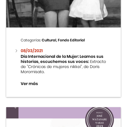
Cursos
Museo de la Inmigración Japonesa
Fondo Editorial
Categorías:
Cultural, Fondo Editorial
08/03/2021
Teatro Peruano Japonés
Día Internacional de la Mujer: Leamos sus
historias, escuchemos sus voces:
Extracto
de "Crónicas de mujeres nikkei", de Doris
Moromisato.
Ver más