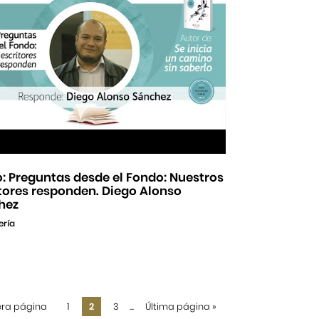
: Preguntas desde el Fondo: Nuestros
tores responden. Diego Alonso
hez
ería
era página
1
2
3
...
Última página
»