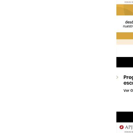
Pre
esc
Ver G