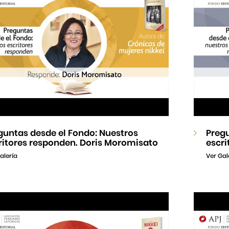
guntas desde el Fondo: Nuestros
Pregu
ritores responden. Doris Moromisato
escri
alería
Ver Gal