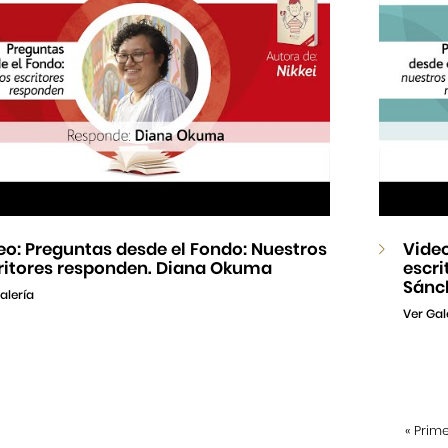
eo: Preguntas desde el Fondo: Nuestros
Video
ritores responden. Diana Okuma
escri
Sánc
alería
Ver Gal
«
Prim