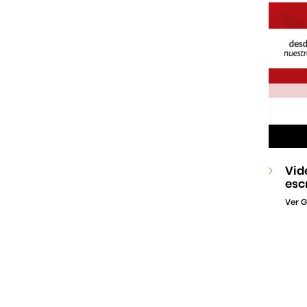
Vid
esc
Ver G