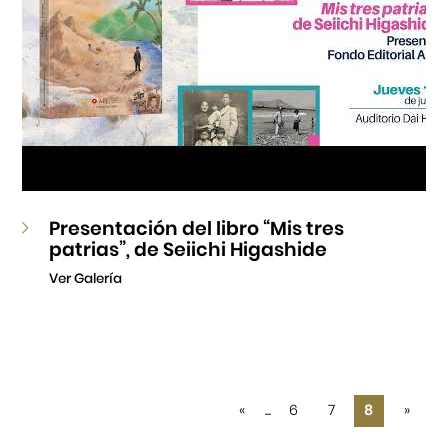
Presentación del libro “Mis tres
patrias”, de Seiichi Higashide
Ver Galería
«
...
6
7
8
»