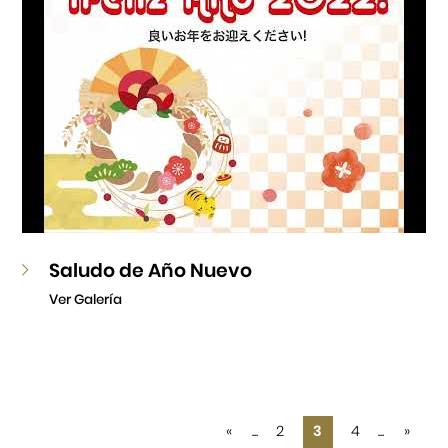
Saludo de Año Nuevo
Ver Galería
«
...
2
3
4
...
»