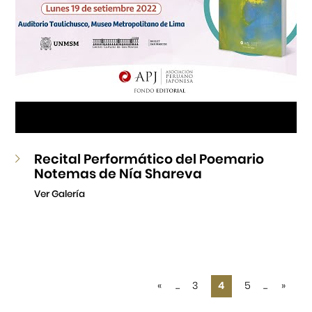
Recital Performático del Poemario
Notemas de Nía Shareva
Ver Galería
«
...
3
4
5
...
»