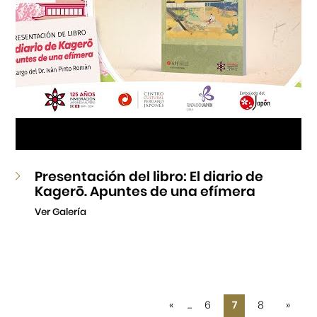
Presentación del libro: El diario de
Kagerō. Apuntes de una efímera
Ver Galería
«
...
6
7
8
»