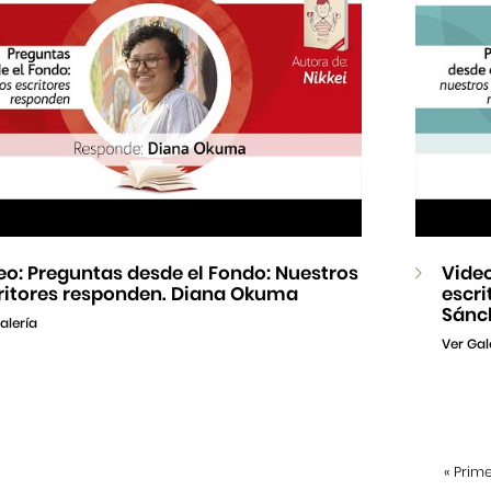
eo: Preguntas desde el Fondo: Nuestros
Video
ritores responden. Diana Okuma
escri
Sánc
alería
Ver Gal
«
Prim