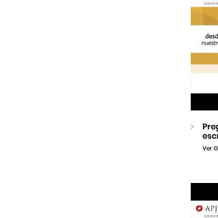
Pre
esc
Ver G