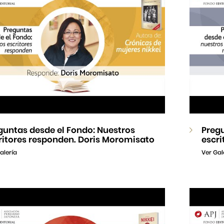
guntas desde el Fondo: Nuestros
Pregu
ritores responden. Doris Moromisato
escri
alería
Ver Gal