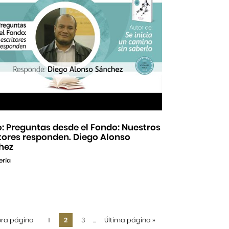
: Preguntas desde el Fondo: Nuestros
tores responden. Diego Alonso
hez
ería
era página
1
2
3
...
Última página
»