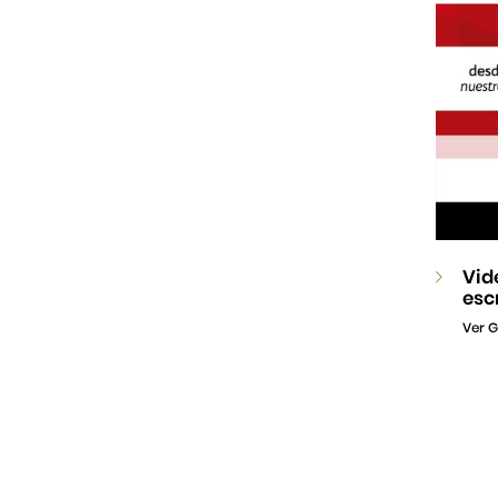
Vid
esc
Ver G