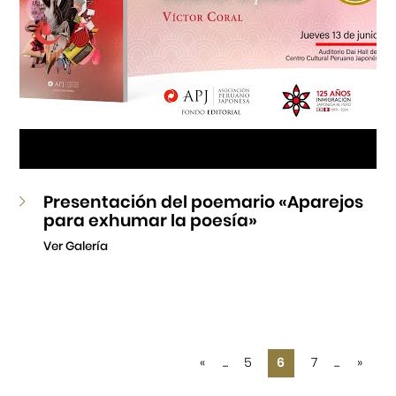
Presentación del poemario «Aparejos
para exhumar la poesía»
Ver Galería
«
...
5
6
7
...
»