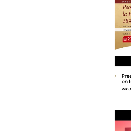
Pre
en 
Ver G