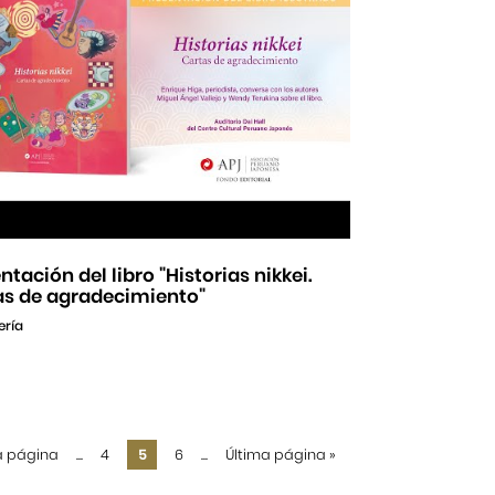
ntación del libro "Historias nikkei.
as de agradecimiento"
ería
a página
...
4
5
6
...
Última página
»