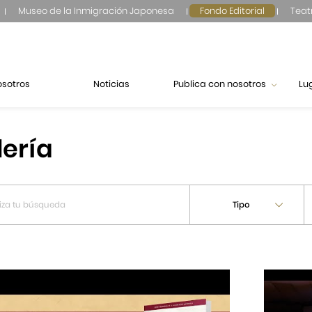
Museo de la Inmigración Japonesa
Fondo Editorial
Teat
osotros
Noticias
Publica con nosotros
Lu
lería
Tipo