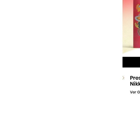
Pre
Nik
Ver G