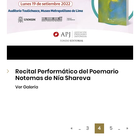
Recital Performático del Poemario
Notemas de Nía Shareva
Ver Galería
«
...
3
4
5
...
»