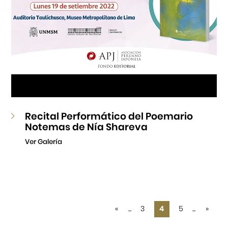
Recital Performático del Poemario
Notemas de Nía Shareva
Ver Galería
«
...
3
4
5
...
»