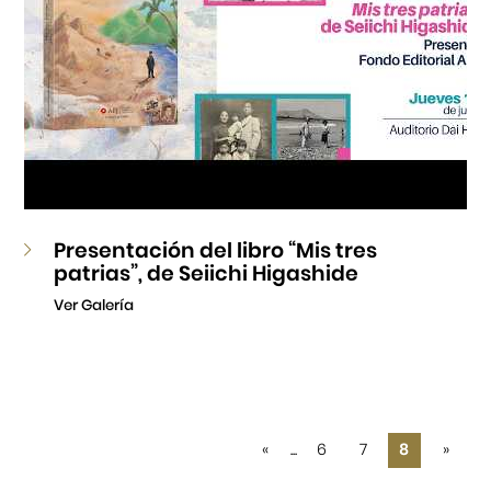
Presentación del libro “Mis tres
patrias”, de Seiichi Higashide
Ver Galería
«
...
6
7
8
»