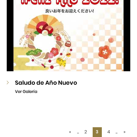
Saludo de Año Nuevo
Ver Galería
«
...
2
3
4
...
»