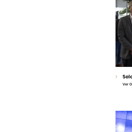
Sel
Ver G