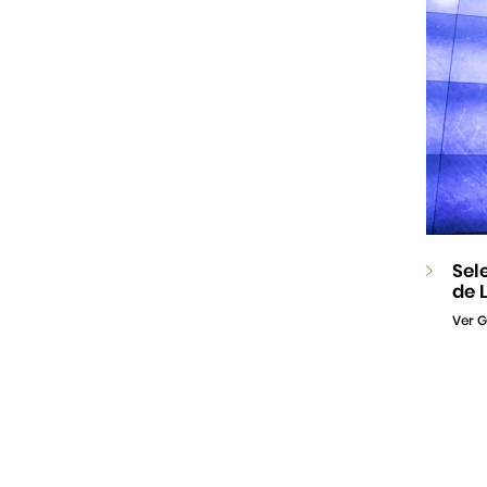
Sel
de 
Ver G