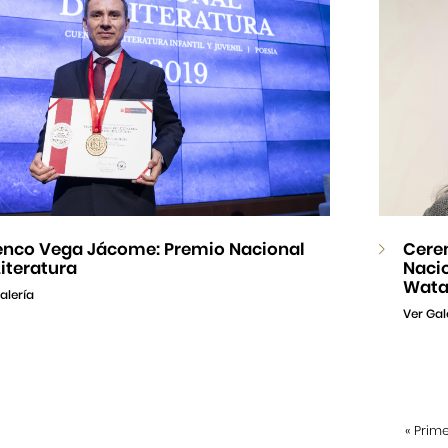
enco Vega Jácome: Premio Nacional
Cere
Literatura
Naci
Wata
alería
Ver Gal
«
Prim