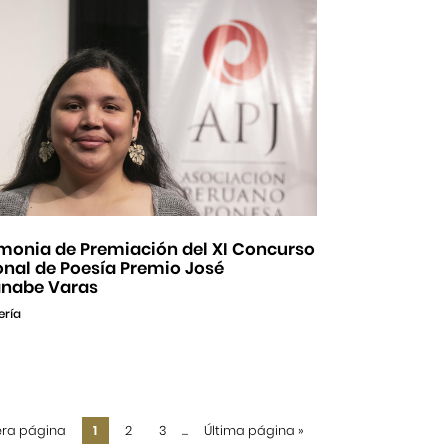
monia de Premiación del XI Concurso
onal de Poesía Premio José
nabe Varas
ería
era página
1
2
3
...
Última página
»