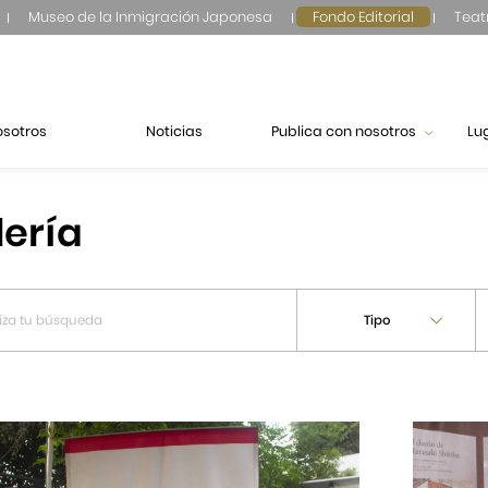
Museo de la Inmigración Japonesa
Fondo Editorial
Teat
osotros
Noticias
Publica con nosotros
Lu
lería
Tipo