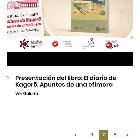
Presentación del libro: El diario de
Kagerō. Apuntes de una efímera
Ver Galería
«
...
6
7
8
»