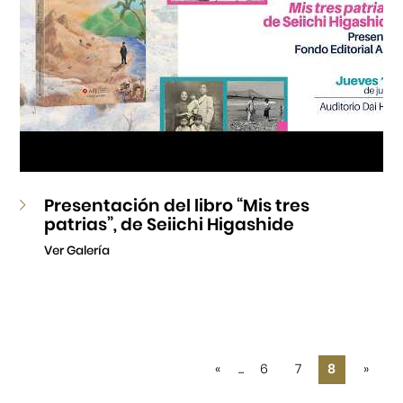
Presentación del libro “Mis tres
patrias”, de Seiichi Higashide
Ver Galería
«
...
6
7
8
»