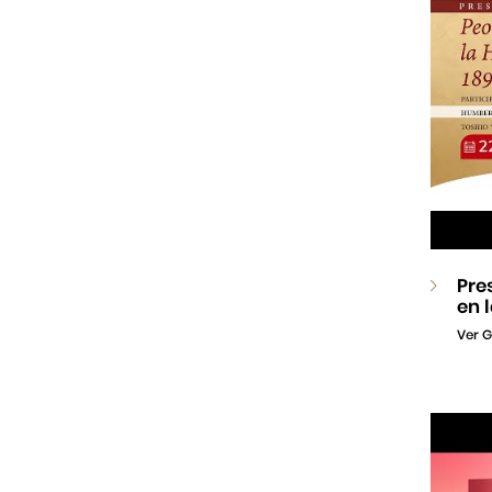
Pre
en 
Ver G