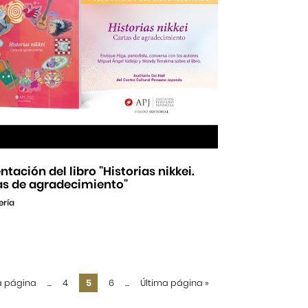
ntación del libro "Historias nikkei.
as de agradecimiento"
ería
a página
...
4
5
6
...
Última página
»