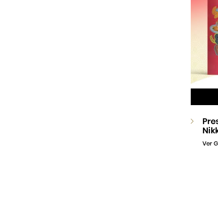
Pre
Nik
Ver G