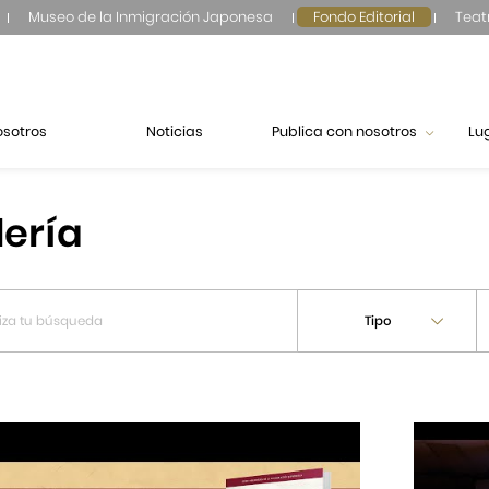
Museo de la Inmigración Japonesa
Fondo Editorial
Teat
osotros
Noticias
Publica con nosotros
Lu
lería
Tipo