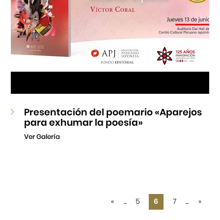
Presentación del poemario «Aparejos
para exhumar la poesía»
Ver Galería
«
...
5
6
7
...
»