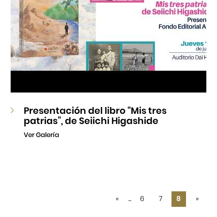
Presentación del libro “Mis tres
patrias”, de Seiichi Higashide
Ver Galería
«
...
6
7
8
»