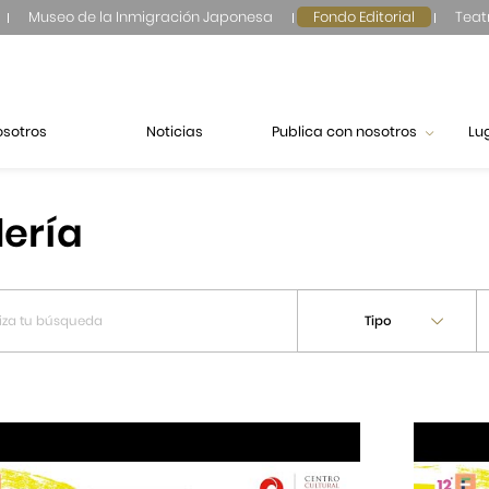
Museo de la Inmigración Japonesa
Fondo Editorial
Teat
osotros
Noticias
Publica con nosotros
Lu
lería
Tipo