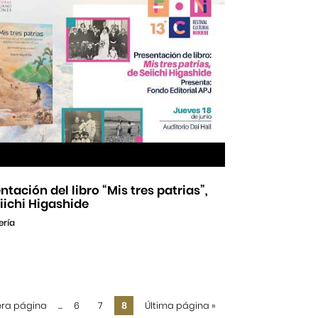
ntación del libro “Mis tres patrias”,
iichi Higashide
ería
era página
...
6
7
8
Última página
»