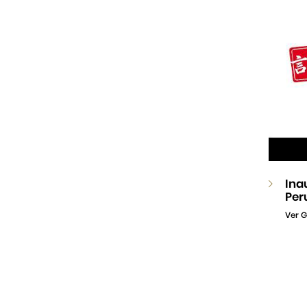
Ina
Per
Ver G