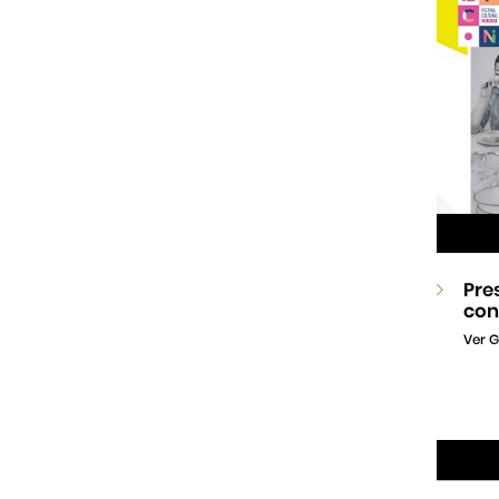
Pre
con
Ver G