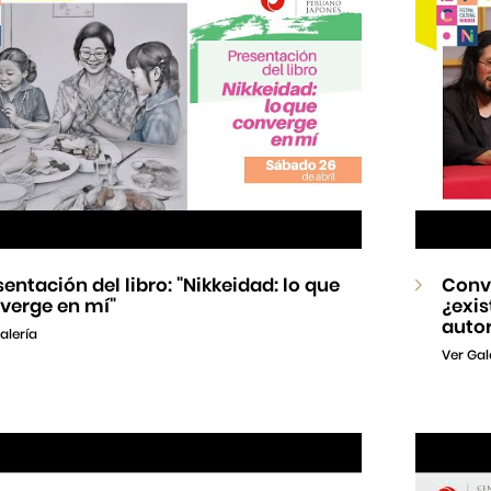
sentación del libro: "Nikkeidad: lo que
Conve
verge en mí"
¿exi
autor
alería
Ver Gal