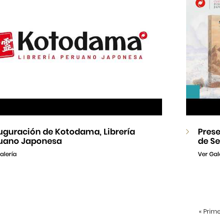
uguración de Kotodama, Librería
Prese
uano Japonesa
de Se
alería
Ver Gal
«
Prim