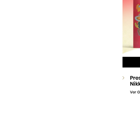
Pre
Nik
Ver G