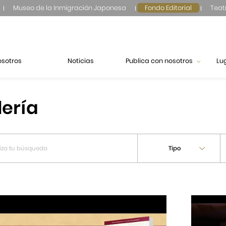
Museo de la Inmigración Japonesa
Fondo Editorial
Teat
osotros
Noticias
Publica con nosotros
Lu
lería
Tipo