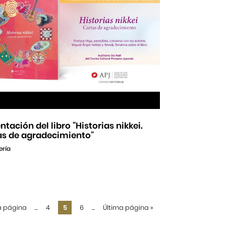
ntación del libro "Historias nikkei.
as de agradecimiento"
ería
a página
...
4
5
6
...
Última página
»