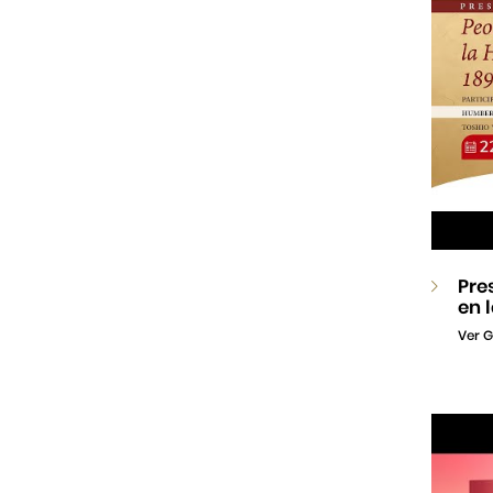
Pre
en 
Ver G