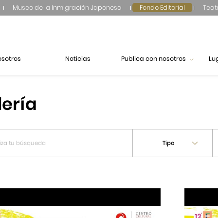
Museo de la Inmigración Japonesa
Fondo Editorial
Teat
osotros
Noticias
Publica con nosotros
Lu
lería
Tipo