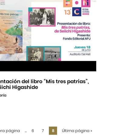
ntación del libro “Mis tres patrias”,
iichi Higashide
ería
era página
...
6
7
8
Última página
»