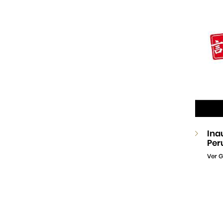
Ina
Per
Ver G