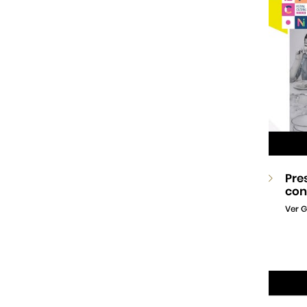
Pre
con
Ver G