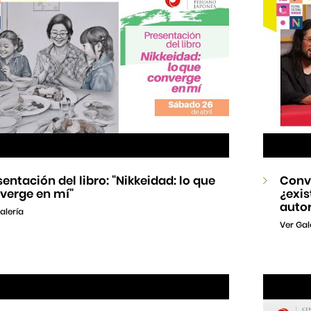
sentación del libro: "Nikkeidad: lo que
Conve
verge en mí"
¿exi
autor
alería
Ver Gal