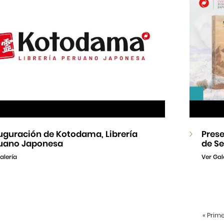
uguración de Kotodama, Librería
Prese
uano Japonesa
de Se
alería
Ver Gal
«
Prim