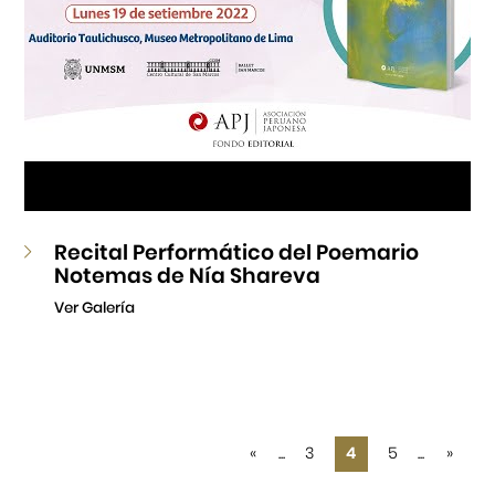
Recital Performático del Poemario
Notemas de Nía Shareva
Ver Galería
«
...
3
4
5
...
»