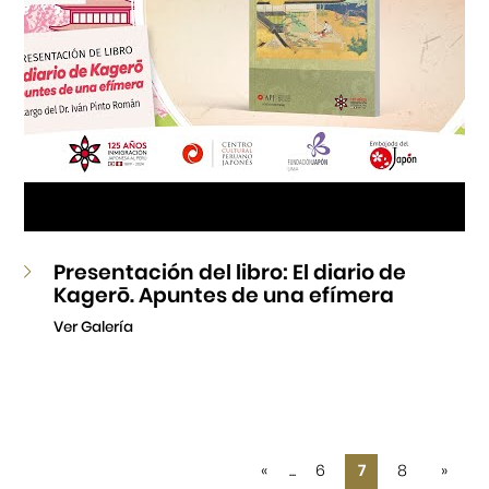
Presentación del libro: El diario de
Kagerō. Apuntes de una efímera
Ver Galería
«
...
6
7
8
»