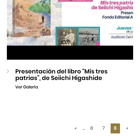
Presentación del libro “Mis tres
patrias”, de Seiichi Higashide
Ver Galería
«
...
6
7
8
»