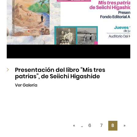
Presentación del libro “Mis tres
patrias”, de Seiichi Higashide
Ver Galería
«
...
6
7
8
»