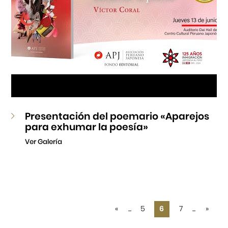
Presentación del poemario «Aparejos
para exhumar la poesía»
Ver Galería
«
...
5
6
7
...
»