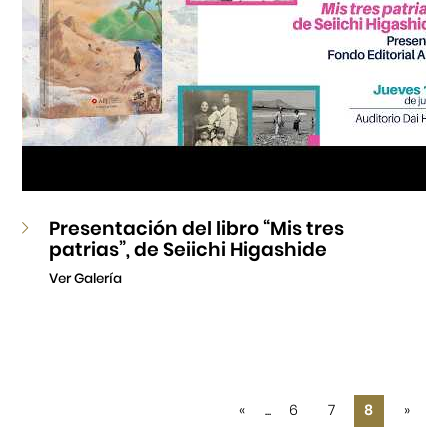
Presentación del libro “Mis tres
patrias”, de Seiichi Higashide
Ver Galería
«
...
6
7
8
»