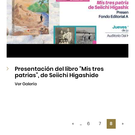
Presentación del libro “Mis tres
patrias”, de Seiichi Higashide
Ver Galería
«
...
6
7
8
»