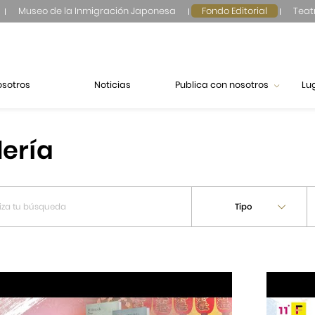
Museo de la Inmigración Japonesa
Fondo Editorial
Teat
osotros
Noticias
Publica con nosotros
Lu
lería
Tipo