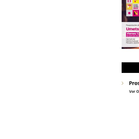
Pre
Ver G