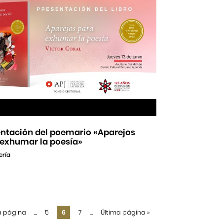
entación del poemario «Aparejos
 exhumar la poesía»
ería
a página
...
5
6
7
...
Última página
»