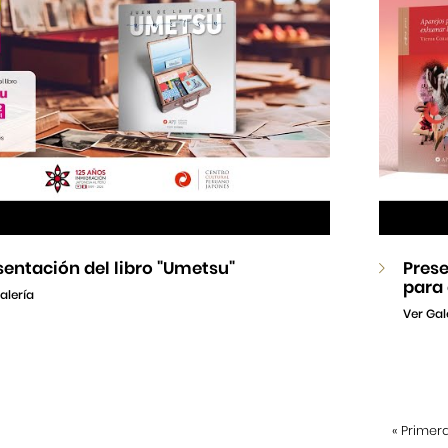
sentación del libro "Umetsu"
Pres
para
alería
Ver Gal
«
Primer