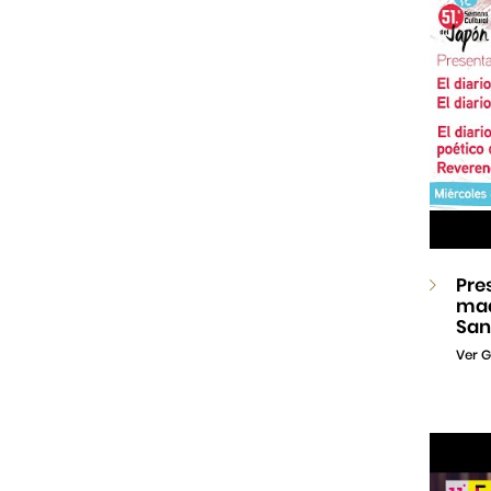
Pre
mad
San
Ver G