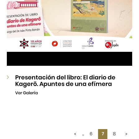
Presentación del libro: El diario de
Kagerō. Apuntes de una efímera
Ver Galería
«
...
6
7
8
»