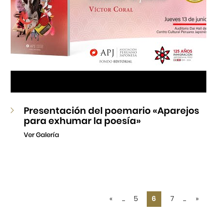
Presentación del poemario «Aparejos
para exhumar la poesía»
Ver Galería
«
...
5
6
7
...
»