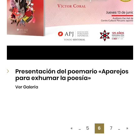
Presentación del poemario «Aparejos
para exhumar la poesía»
Ver Galería
«
...
5
6
7
...
»