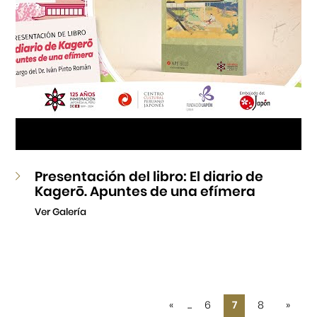
Presentación del libro: El diario de
Kagerō. Apuntes de una efímera
Ver Galería
«
...
6
7
8
»