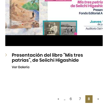
Presentación del libro “Mis tres
patrias”, de Seiichi Higashide
Ver Galería
«
...
6
7
8
»