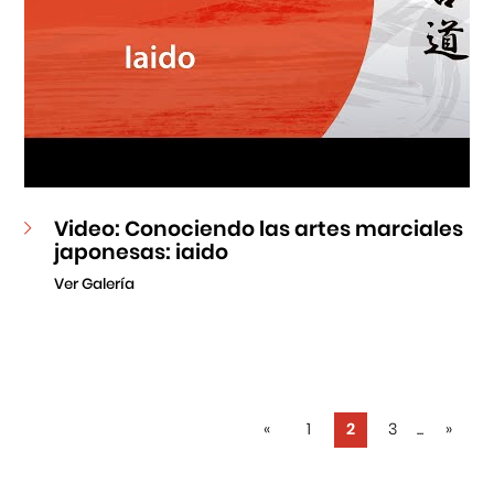
Video: Conociendo las artes marciales
japonesas: iaido
Ver Galería
«
1
2
3
...
»